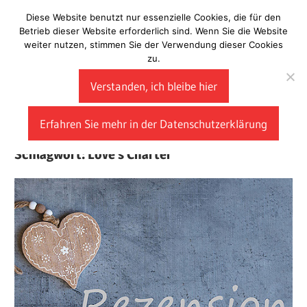
Zum
Diese Website benutzt nur essenzielle Cookies, die für den
Laberladen
Inhalt
Betrieb dieser Website erforderlich sind. Wenn Sie die Website
weiter nutzen, stimmen Sie der Verwendung dieser Cookies
springen
zu.
Verstanden, ich bleibe hier
Erfahren Sie mehr in der Datenschutzerklärung
Schlagwort:
Love’s Charter