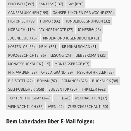
ENGLISCH
(397)
FANTASY
(137)
GAY
(820)
GÄNSEBLÜMCHEN
(199)
GÄNSEBLÜMCHEN DER WOCHE
(220)
HISTORISCH
(99)
HUMOR
(66)
HUNDEBEGEGNUNGEN
(32)
HÖRBUCH
(119)
JAY NORTHCOTE
(27)
JO NESBØ
(23)
JUGENDBUCH
(34)
KINDER- UND JUGENDBÜCHER
(31)
KOSTENLOS
(33)
KRIMI
(361)
KRIMINALROMAN
(31)
KURZGESCHICHTE
(35)
LESUNG
(24)
LIEBESROMAN
(21)
MONATSRÜCKBLICK
(115)
MONTAGSFRAGE
(97)
N. R. WALKER
(23)
OFELIA GRÄND
(29)
PSYCHOTHRILLER
(52)
R. J. SCOTT
(42)
ROMAN
(87)
ROMANCE
(846)
RÜCKBLICK
(98)
SELFPUBLISHER
(358)
SUBVENTUR
(30)
THRILLER
(443)
TOP TEN THURSDAY
(144)
TTT
(146)
WEIHNACHTEN
(37)
WEIHNACHTLICH
(32)
WIEN
(24)
ZURÜCKGESCHAUT
(50)
Dem Laberladen über E-Mail folgen: