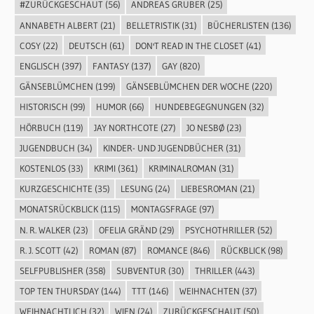
#ZURÜCKGESCHAUT
(56)
ANDREAS GRUBER
(25)
ANNABETH ALBERT
(21)
BELLETRISTIK
(31)
BÜCHERLISTEN
(136)
COSY
(22)
DEUTSCH
(61)
DON'T READ IN THE CLOSET
(41)
ENGLISCH
(397)
FANTASY
(137)
GAY
(820)
GÄNSEBLÜMCHEN
(199)
GÄNSEBLÜMCHEN DER WOCHE
(220)
HISTORISCH
(99)
HUMOR
(66)
HUNDEBEGEGNUNGEN
(32)
HÖRBUCH
(119)
JAY NORTHCOTE
(27)
JO NESBØ
(23)
JUGENDBUCH
(34)
KINDER- UND JUGENDBÜCHER
(31)
KOSTENLOS
(33)
KRIMI
(361)
KRIMINALROMAN
(31)
KURZGESCHICHTE
(35)
LESUNG
(24)
LIEBESROMAN
(21)
MONATSRÜCKBLICK
(115)
MONTAGSFRAGE
(97)
N. R. WALKER
(23)
OFELIA GRÄND
(29)
PSYCHOTHRILLER
(52)
R. J. SCOTT
(42)
ROMAN
(87)
ROMANCE
(846)
RÜCKBLICK
(98)
SELFPUBLISHER
(358)
SUBVENTUR
(30)
THRILLER
(443)
TOP TEN THURSDAY
(144)
TTT
(146)
WEIHNACHTEN
(37)
WEIHNACHTLICH
(32)
WIEN
(24)
ZURÜCKGESCHAUT
(50)