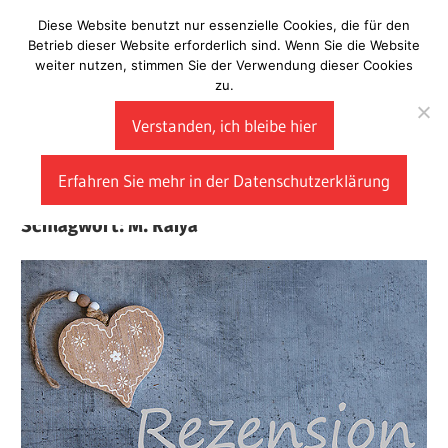
Zum
Diese Website benutzt nur essenzielle Cookies, die für den
Laberladen
Inhalt
Betrieb dieser Website erforderlich sind. Wenn Sie die Website
weiter nutzen, stimmen Sie der Verwendung dieser Cookies
springen
zu.
Verstanden, ich bleibe hier
Erfahren Sie mehr in der Datenschutzerklärung
Schlagwort:
M. Raiya