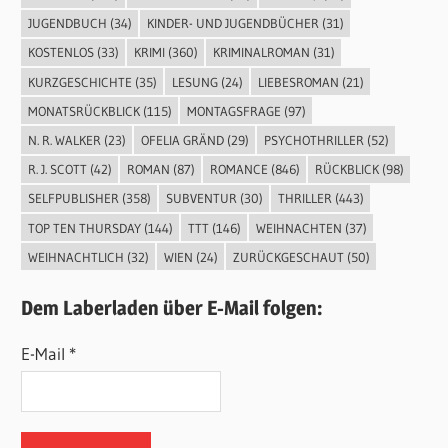
JUGENDBUCH
(34)
KINDER- UND JUGENDBÜCHER
(31)
KOSTENLOS
(33)
KRIMI
(360)
KRIMINALROMAN
(31)
KURZGESCHICHTE
(35)
LESUNG
(24)
LIEBESROMAN
(21)
MONATSRÜCKBLICK
(115)
MONTAGSFRAGE
(97)
N. R. WALKER
(23)
OFELIA GRÄND
(29)
PSYCHOTHRILLER
(52)
R. J. SCOTT
(42)
ROMAN
(87)
ROMANCE
(846)
RÜCKBLICK
(98)
SELFPUBLISHER
(358)
SUBVENTUR
(30)
THRILLER
(443)
TOP TEN THURSDAY
(144)
TTT
(146)
WEIHNACHTEN
(37)
WEIHNACHTLICH
(32)
WIEN
(24)
ZURÜCKGESCHAUT
(50)
Dem Laberladen über E-Mail folgen:
E-Mail *