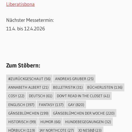
Liberatisbona
Nächster Messetermin:
11.4. bis 12.4.2026
Zum Stöbern:
#ZURÜCKGESCHAUT
(56)
ANDREAS GRUBER
(25)
ANNABETH ALBERT
(21)
BELLETRISTIK
(31)
BÜCHERLISTEN
(136)
COSY
(22)
DEUTSCH
(61)
DON'T READ IN THE CLOSET
(41)
ENGLISCH
(397)
FANTASY
(137)
GAY
(820)
GÄNSEBLÜMCHEN
(199)
GÄNSEBLÜMCHEN DER WOCHE
(220)
HISTORISCH
(99)
HUMOR
(66)
HUNDEBEGEGNUNGEN
(32)
HÖRBUCH
(119)
JAY NORTHCOTE
(27)
JO NESBØ
(23)