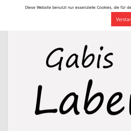
Diese Website benutzt nur essenzielle Cookies, die für d
Zum
Verstan
Inhalt
Laberladen
springen