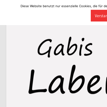
Diese Website benutzt nur essenzielle Cookies, die für d
Zum
Verstan
Inhalt
Laberladen
springen