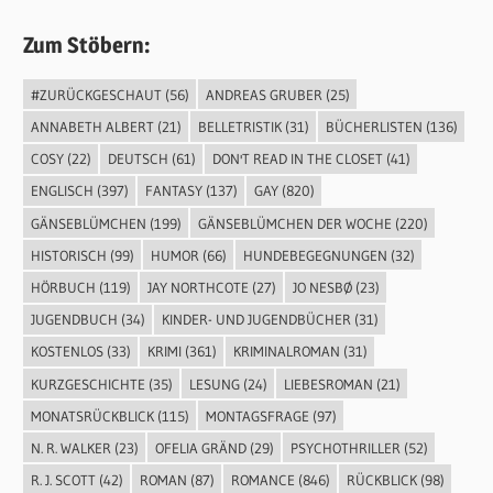
Zum Stöbern:
#ZURÜCKGESCHAUT
(56)
ANDREAS GRUBER
(25)
ANNABETH ALBERT
(21)
BELLETRISTIK
(31)
BÜCHERLISTEN
(136)
COSY
(22)
DEUTSCH
(61)
DON'T READ IN THE CLOSET
(41)
ENGLISCH
(397)
FANTASY
(137)
GAY
(820)
GÄNSEBLÜMCHEN
(199)
GÄNSEBLÜMCHEN DER WOCHE
(220)
HISTORISCH
(99)
HUMOR
(66)
HUNDEBEGEGNUNGEN
(32)
HÖRBUCH
(119)
JAY NORTHCOTE
(27)
JO NESBØ
(23)
JUGENDBUCH
(34)
KINDER- UND JUGENDBÜCHER
(31)
KOSTENLOS
(33)
KRIMI
(361)
KRIMINALROMAN
(31)
KURZGESCHICHTE
(35)
LESUNG
(24)
LIEBESROMAN
(21)
MONATSRÜCKBLICK
(115)
MONTAGSFRAGE
(97)
N. R. WALKER
(23)
OFELIA GRÄND
(29)
PSYCHOTHRILLER
(52)
R. J. SCOTT
(42)
ROMAN
(87)
ROMANCE
(846)
RÜCKBLICK
(98)