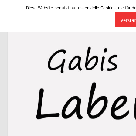
Diese Website benutzt nur essenzielle Cookies, die für d
Zum
Verstan
Inhalt
Laberladen
springen