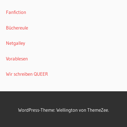
Fanfiction
Büchereule
Netgalley
Vorablesen
Wir schreiben QUEER
WordPress-Theme: Wellington von ThemeZee.