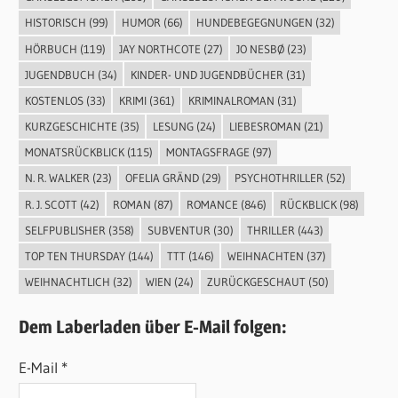
HISTORISCH
(99)
HUMOR
(66)
HUNDEBEGEGNUNGEN
(32)
HÖRBUCH
(119)
JAY NORTHCOTE
(27)
JO NESBØ
(23)
JUGENDBUCH
(34)
KINDER- UND JUGENDBÜCHER
(31)
KOSTENLOS
(33)
KRIMI
(361)
KRIMINALROMAN
(31)
KURZGESCHICHTE
(35)
LESUNG
(24)
LIEBESROMAN
(21)
MONATSRÜCKBLICK
(115)
MONTAGSFRAGE
(97)
N. R. WALKER
(23)
OFELIA GRÄND
(29)
PSYCHOTHRILLER
(52)
R. J. SCOTT
(42)
ROMAN
(87)
ROMANCE
(846)
RÜCKBLICK
(98)
SELFPUBLISHER
(358)
SUBVENTUR
(30)
THRILLER
(443)
TOP TEN THURSDAY
(144)
TTT
(146)
WEIHNACHTEN
(37)
WEIHNACHTLICH
(32)
WIEN
(24)
ZURÜCKGESCHAUT
(50)
Dem Laberladen über E-Mail folgen:
E-Mail *