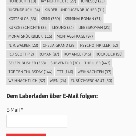
HÖRBUCH
(119)
JAY NORTHCOTE
(27)
JO NESBØ
(23)
JUGENDBUCH
(34)
KINDER- UND JUGENDBÜCHER
(31)
KOSTENLOS
(33)
KRIMI
(360)
KRIMINALROMAN
(31)
KURZGESCHICHTE
(35)
LESUNG
(24)
LIEBESROMAN
(21)
MONATSRÜCKBLICK
(115)
MONTAGSFRAGE
(97)
N. R. WALKER
(23)
OFELIA GRÄND
(29)
PSYCHOTHRILLER
(52)
R. J. SCOTT
(42)
ROMAN
(87)
ROMANCE
(846)
RÜCKBLICK
(98)
SELFPUBLISHER
(358)
SUBVENTUR
(30)
THRILLER
(443)
TOP TEN THURSDAY
(144)
TTT
(146)
WEIHNACHTEN
(37)
WEIHNACHTLICH
(32)
WIEN
(24)
ZURÜCKGESCHAUT
(50)
Dem Laberladen über E-Mail folgen:
E-Mail *