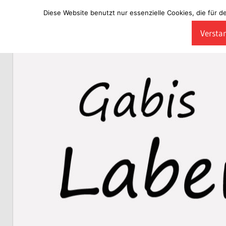
Diese Website benutzt nur essenzielle Cookies, die für d
Zum
Verstan
Inhalt
Laberladen
springen