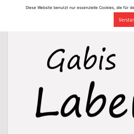
Diese Website benutzt nur essenzielle Cookies, die für d
Zum
Verstan
Inhalt
Laberladen
springen