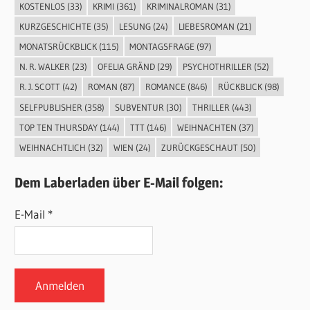
KOSTENLOS
(33)
KRIMI
(361)
KRIMINALROMAN
(31)
KURZGESCHICHTE
(35)
LESUNG
(24)
LIEBESROMAN
(21)
MONATSRÜCKBLICK
(115)
MONTAGSFRAGE
(97)
N. R. WALKER
(23)
OFELIA GRÄND
(29)
PSYCHOTHRILLER
(52)
R. J. SCOTT
(42)
ROMAN
(87)
ROMANCE
(846)
RÜCKBLICK
(98)
SELFPUBLISHER
(358)
SUBVENTUR
(30)
THRILLER
(443)
TOP TEN THURSDAY
(144)
TTT
(146)
WEIHNACHTEN
(37)
WEIHNACHTLICH
(32)
WIEN
(24)
ZURÜCKGESCHAUT
(50)
Dem Laberladen über E-Mail folgen:
E-Mail *