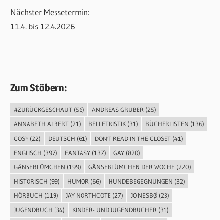
Nächster Messetermin:
11.4. bis 12.4.2026
Zum Stöbern:
#ZURÜCKGESCHAUT
(56)
ANDREAS GRUBER
(25)
ANNABETH ALBERT
(21)
BELLETRISTIK
(31)
BÜCHERLISTEN
(136)
COSY
(22)
DEUTSCH
(61)
DON'T READ IN THE CLOSET
(41)
ENGLISCH
(397)
FANTASY
(137)
GAY
(820)
GÄNSEBLÜMCHEN
(199)
GÄNSEBLÜMCHEN DER WOCHE
(220)
HISTORISCH
(99)
HUMOR
(66)
HUNDEBEGEGNUNGEN
(32)
HÖRBUCH
(119)
JAY NORTHCOTE
(27)
JO NESBØ
(23)
JUGENDBUCH
(34)
KINDER- UND JUGENDBÜCHER
(31)