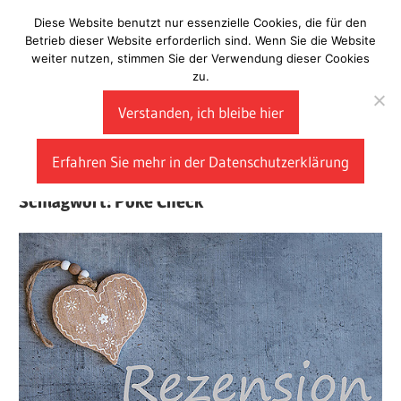
Zum
Diese Website benutzt nur essenzielle Cookies, die für den
Laberladen
Inhalt
Betrieb dieser Website erforderlich sind. Wenn Sie die Website
weiter nutzen, stimmen Sie der Verwendung dieser Cookies
springen
zu.
Verstanden, ich bleibe hier
Erfahren Sie mehr in der Datenschutzerklärung
Schlagwort:
Poke Check