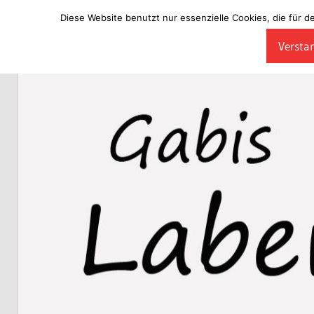
Diese Website benutzt nur essenzielle Cookies, die für d
Zum
Verstan
Inhalt
Laberladen
springen