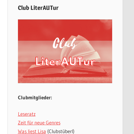
Club LiterAUTur
Clubmitglieder:
Leseratz
Zeit für neue Genres
Was liest Lisa
(Clubstüberl)