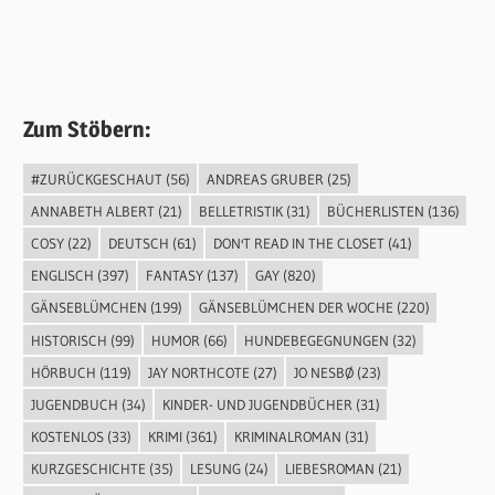
Zum Stöbern:
#ZURÜCKGESCHAUT
(56)
ANDREAS GRUBER
(25)
ANNABETH ALBERT
(21)
BELLETRISTIK
(31)
BÜCHERLISTEN
(136)
COSY
(22)
DEUTSCH
(61)
DON'T READ IN THE CLOSET
(41)
ENGLISCH
(397)
FANTASY
(137)
GAY
(820)
GÄNSEBLÜMCHEN
(199)
GÄNSEBLÜMCHEN DER WOCHE
(220)
HISTORISCH
(99)
HUMOR
(66)
HUNDEBEGEGNUNGEN
(32)
HÖRBUCH
(119)
JAY NORTHCOTE
(27)
JO NESBØ
(23)
JUGENDBUCH
(34)
KINDER- UND JUGENDBÜCHER
(31)
KOSTENLOS
(33)
KRIMI
(361)
KRIMINALROMAN
(31)
KURZGESCHICHTE
(35)
LESUNG
(24)
LIEBESROMAN
(21)