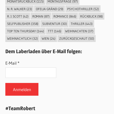
MONATSRÜCKBLICK
(115)
MONTAGSFRAGE
(97)
N. R. WALKER
(23)
OFELIA GRÄND
(29)
PSYCHOTHRILLER
(52)
R. J. SCOTT
(42)
ROMAN
(87)
ROMANCE
(846)
RÜCKBLICK
(98)
SELFPUBLISHER
(358)
SUBVENTUR
(30)
THRILLER
(443)
TOP TEN THURSDAY
(144)
TTT
(146)
WEIHNACHTEN
(37)
WEIHNACHTLICH
(32)
WIEN
(24)
ZURÜCKGESCHAUT
(50)
Dem Laberladen über E-Mail folgen:
E-Mail *
#TeamRobert