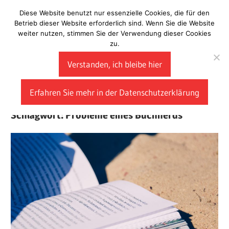
Zum
Diese Website benutzt nur essenzielle Cookies, die für den
Laberladen
Inhalt
Betrieb dieser Website erforderlich sind. Wenn Sie die Website
weiter nutzen, stimmen Sie der Verwendung dieser Cookies
springen
zu.
Verstanden, ich bleibe hier
Erfahren Sie mehr in der Datenschutzerklärung
Schlagwort:
Probleme eines Buchnerds