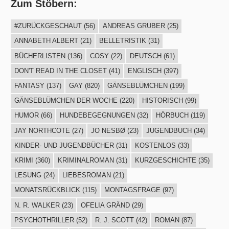
Zum Stöbern:
#ZURÜCKGESCHAUT
(56)
ANDREAS GRUBER
(25)
ANNABETH ALBERT
(21)
BELLETRISTIK
(31)
BÜCHERLISTEN
(136)
COSY
(22)
DEUTSCH
(61)
DON'T READ IN THE CLOSET
(41)
ENGLISCH
(397)
FANTASY
(137)
GAY
(820)
GÄNSEBLÜMCHEN
(199)
GÄNSEBLÜMCHEN DER WOCHE
(220)
HISTORISCH
(99)
HUMOR
(66)
HUNDEBEGEGNUNGEN
(32)
HÖRBUCH
(119)
JAY NORTHCOTE
(27)
JO NESBØ
(23)
JUGENDBUCH
(34)
KINDER- UND JUGENDBÜCHER
(31)
KOSTENLOS
(33)
KRIMI
(360)
KRIMINALROMAN
(31)
KURZGESCHICHTE
(35)
LESUNG
(24)
LIEBESROMAN
(21)
MONATSRÜCKBLICK
(115)
MONTAGSFRAGE
(97)
N. R. WALKER
(23)
OFELIA GRÄND
(29)
PSYCHOTHRILLER
(52)
R. J. SCOTT
(42)
ROMAN
(87)