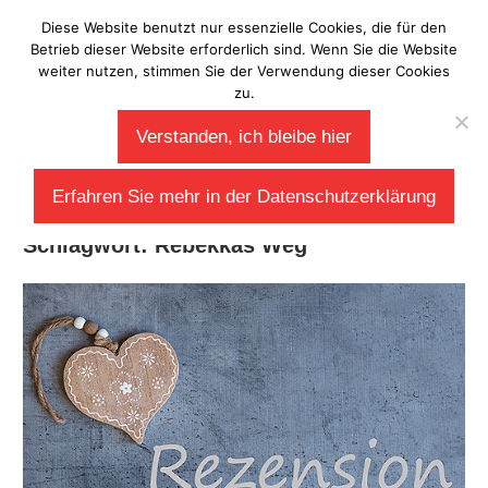
Zum
Diese Website benutzt nur essenzielle Cookies, die für den
Laberladen
Inhalt
Betrieb dieser Website erforderlich sind. Wenn Sie die Website
weiter nutzen, stimmen Sie der Verwendung dieser Cookies
springen
zu.
Verstanden, ich bleibe hier
Erfahren Sie mehr in der Datenschutzerklärung
Schlagwort:
Rebekkas Weg