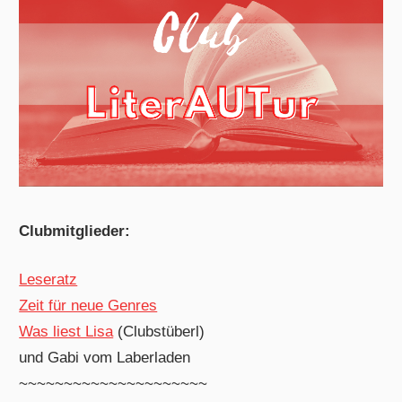
Clubmitglieder:
Leseratz
Zeit für neue Genres
Was liest Lisa
(Clubstüberl)
und Gabi vom Laberladen
~~~~~~~~~~~~~~~~~~~~~