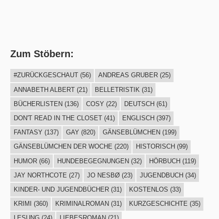
Zum Stöbern:
#ZURÜCKGESCHAUT
(56)
ANDREAS GRUBER
(25)
ANNABETH ALBERT
(21)
BELLETRISTIK
(31)
BÜCHERLISTEN
(136)
COSY
(22)
DEUTSCH
(61)
DON'T READ IN THE CLOSET
(41)
ENGLISCH
(397)
FANTASY
(137)
GAY
(820)
GÄNSEBLÜMCHEN
(199)
GÄNSEBLÜMCHEN DER WOCHE
(220)
HISTORISCH
(99)
HUMOR
(66)
HUNDEBEGEGNUNGEN
(32)
HÖRBUCH
(119)
JAY NORTHCOTE
(27)
JO NESBØ
(23)
JUGENDBUCH
(34)
KINDER- UND JUGENDBÜCHER
(31)
KOSTENLOS
(33)
KRIMI
(360)
KRIMINALROMAN
(31)
KURZGESCHICHTE
(35)
LESUNG
(24)
LIEBESROMAN
(21)