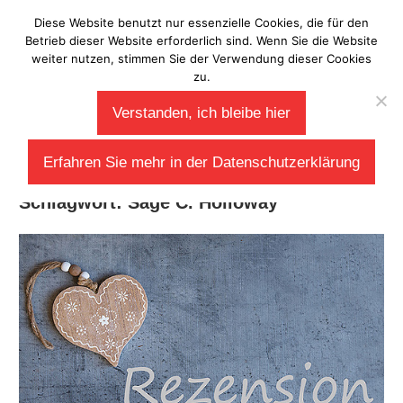
Zum
Diese Website benutzt nur essenzielle Cookies, die für den
Laberladen
Inhalt
Betrieb dieser Website erforderlich sind. Wenn Sie die Website
weiter nutzen, stimmen Sie der Verwendung dieser Cookies
springen
zu.
Verstanden, ich bleibe hier
Erfahren Sie mehr in der Datenschutzerklärung
Schlagwort:
Sage C. Holloway