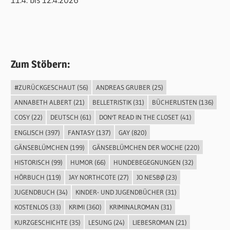
Zum Stöbern:
#ZURÜCKGESCHAUT
(56)
ANDREAS GRUBER
(25)
ANNABETH ALBERT
(21)
BELLETRISTIK
(31)
BÜCHERLISTEN
(136)
COSY
(22)
DEUTSCH
(61)
DON'T READ IN THE CLOSET
(41)
ENGLISCH
(397)
FANTASY
(137)
GAY
(820)
GÄNSEBLÜMCHEN
(199)
GÄNSEBLÜMCHEN DER WOCHE
(220)
HISTORISCH
(99)
HUMOR
(66)
HUNDEBEGEGNUNGEN
(32)
HÖRBUCH
(119)
JAY NORTHCOTE
(27)
JO NESBØ
(23)
JUGENDBUCH
(34)
KINDER- UND JUGENDBÜCHER
(31)
KOSTENLOS
(33)
KRIMI
(360)
KRIMINALROMAN
(31)
KURZGESCHICHTE
(35)
LESUNG
(24)
LIEBESROMAN
(21)