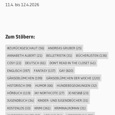
11.4. bis 12.4.2026
Zum Stöbern:
#ZURÜCKGESCHAUT
(56)
ANDREAS GRUBER
(25)
ANNABETH ALBERT
(21)
BELLETRISTIK
(31)
BÜCHERLISTEN
(136)
COSY
(22)
DEUTSCH
(61)
DON'T READ IN THE CLOSET
(41)
ENGLISCH
(397)
FANTASY
(137)
GAY
(820)
GÄNSEBLÜMCHEN
(199)
GÄNSEBLÜMCHEN DER WOCHE
(220)
HISTORISCH
(99)
HUMOR
(66)
HUNDEBEGEGNUNGEN
(32)
HÖRBUCH
(119)
JAY NORTHCOTE
(27)
JO NESBØ
(23)
JUGENDBUCH
(34)
KINDER- UND JUGENDBÜCHER
(31)
KOSTENLOS
(33)
KRIMI
(361)
KRIMINALROMAN
(31)