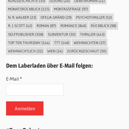
KURZGESCHICHTE
(35)
LESUNG
(24)
LIEBESROMAN
(21)
MONATSRÜCKBLICK
(115)
MONTAGSFRAGE
(97)
N. R. WALKER
(23)
OFELIA GRÄND
(29)
PSYCHOTHRILLER
(52)
R. J. SCOTT
(42)
ROMAN
(87)
ROMANCE
(846)
RÜCKBLICK
(98)
SELFPUBLISHER
(358)
SUBVENTUR
(30)
THRILLER
(443)
TOP TEN THURSDAY
(144)
TTT
(146)
WEIHNACHTEN
(37)
WEIHNACHTLICH
(32)
WIEN
(24)
ZURÜCKGESCHAUT
(50)
Dem Laberladen über E-Mail folgen:
E-Mail *