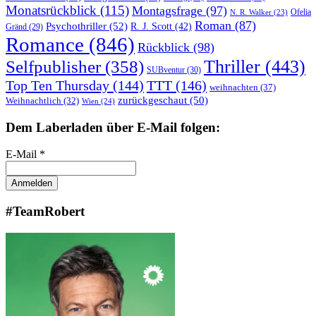
Monatsrückblick
(115)
Montagsfrage
(97)
Ofelia
N. R. Walker
(23)
Roman
(87)
Psychothriller
(52)
R. J. Scott
(42)
Gränd
(29)
Romance
(846)
Rückblick
(98)
Thriller
(443)
Selfpublisher
(358)
SUBventur
(30)
Top Ten Thursday
(144)
TTT
(146)
weihnachten
(37)
zurückgeschaut
(50)
Weihnachtlich
(32)
Wien
(24)
Dem Laberladen über E-Mail folgen:
E-Mail *
#TeamRobert