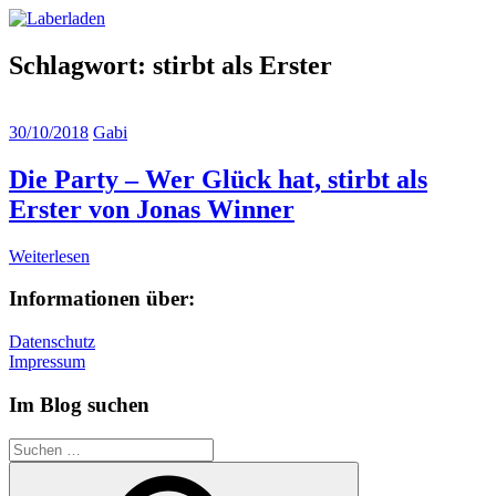
Zum
Laberladen
Inhalt
springen
Schlagwort:
stirbt als Erster
30/10/2018
Gabi
Die Party – Wer Glück hat, stirbt als
Erster von Jonas Winner
Weiterlesen
Informationen über:
Datenschutz
Impressum
Im Blog suchen
Suchen
nach: