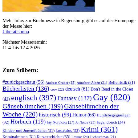
Mehr Infos zur Buchmesse in Regensburg gibt es auf der Homepage
der Messe hier:
Liberatisbona
Nächster Messetermin:
11.4. bis 12.4.2026
Zum Stöbern:
#zurückgeschaut
(56)
Belletristik
(31)
Andreas Gruber
(25)
Annabeth Albert
(21)
Bücherlisten
(136)
deutsch
(61)
Don't Read in the Closet
cosy
(22)
Gay
(820)
englisch
(397)
Fantasy
(137)
(41)
Gänseblümchen
(199)
Gänseblümchen der
Woche
(220)
historisch
(99)
Humor
(66)
Hundebegegnungen
Hörbuch
(119)
Jugendbuch
(34)
(32)
Jay Northcote
(27)
Jo Nesbø
(23)
Krimi
(361)
Kinder- und Jugendbücher
(31)
kostenlos
(33)
Kurzgeschichte
(35)
Kriminalroman
(31)
Lesung
(24)
Liebesroman
(21)