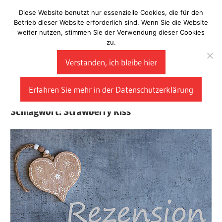
Zum
Diese Website benutzt nur essenzielle Cookies, die für den
Laberladen
Inhalt
Betrieb dieser Website erforderlich sind. Wenn Sie die Website
weiter nutzen, stimmen Sie der Verwendung dieser Cookies
springen
zu.
Verstanden, ich bleibe hier
Erfahren Sie mehr in der Datenschutzerklärung
Schlagwort:
Strawberry Kiss