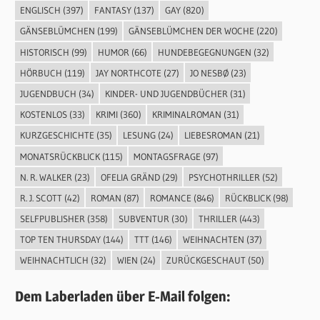
ENGLISCH
(397)
FANTASY
(137)
GAY
(820)
GÄNSEBLÜMCHEN
(199)
GÄNSEBLÜMCHEN DER WOCHE
(220)
HISTORISCH
(99)
HUMOR
(66)
HUNDEBEGEGNUNGEN
(32)
HÖRBUCH
(119)
JAY NORTHCOTE
(27)
JO NESBØ
(23)
JUGENDBUCH
(34)
KINDER- UND JUGENDBÜCHER
(31)
KOSTENLOS
(33)
KRIMI
(360)
KRIMINALROMAN
(31)
KURZGESCHICHTE
(35)
LESUNG
(24)
LIEBESROMAN
(21)
MONATSRÜCKBLICK
(115)
MONTAGSFRAGE
(97)
N. R. WALKER
(23)
OFELIA GRÄND
(29)
PSYCHOTHRILLER
(52)
R. J. SCOTT
(42)
ROMAN
(87)
ROMANCE
(846)
RÜCKBLICK
(98)
SELFPUBLISHER
(358)
SUBVENTUR
(30)
THRILLER
(443)
TOP TEN THURSDAY
(144)
TTT
(146)
WEIHNACHTEN
(37)
WEIHNACHTLICH
(32)
WIEN
(24)
ZURÜCKGESCHAUT
(50)
Dem Laberladen über E-Mail folgen: