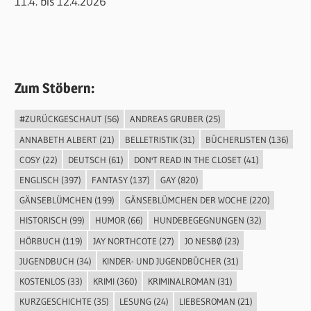
11.4. bis 12.4.2026
Zum Stöbern:
#ZURÜCKGESCHAUT
(56)
ANDREAS GRUBER
(25)
ANNABETH ALBERT
(21)
BELLETRISTIK
(31)
BÜCHERLISTEN
(136)
COSY
(22)
DEUTSCH
(61)
DON'T READ IN THE CLOSET
(41)
ENGLISCH
(397)
FANTASY
(137)
GAY
(820)
GÄNSEBLÜMCHEN
(199)
GÄNSEBLÜMCHEN DER WOCHE
(220)
HISTORISCH
(99)
HUMOR
(66)
HUNDEBEGEGNUNGEN
(32)
HÖRBUCH
(119)
JAY NORTHCOTE
(27)
JO NESBØ
(23)
JUGENDBUCH
(34)
KINDER- UND JUGENDBÜCHER
(31)
KOSTENLOS
(33)
KRIMI
(360)
KRIMINALROMAN
(31)
KURZGESCHICHTE
(35)
LESUNG
(24)
LIEBESROMAN
(21)