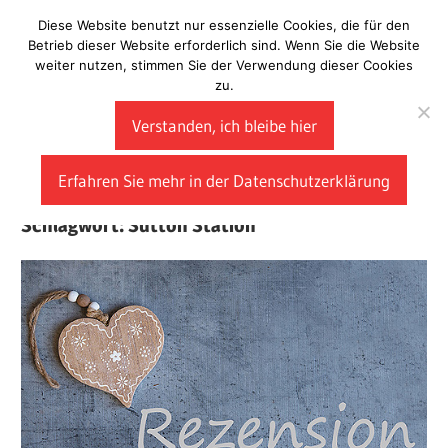
Zum
Diese Website benutzt nur essenzielle Cookies, die für den
Laberladen
Inhalt
Betrieb dieser Website erforderlich sind. Wenn Sie die Website
weiter nutzen, stimmen Sie der Verwendung dieser Cookies
springen
zu.
Verstanden, ich bleibe hier
Erfahren Sie mehr in der Datenschutzerklärung
Schlagwort:
Sutton Station