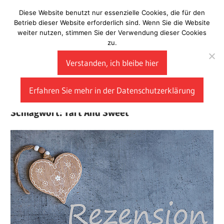
Zum
Diese Website benutzt nur essenzielle Cookies, die für den
Laberladen
Inhalt
Betrieb dieser Website erforderlich sind. Wenn Sie die Website
weiter nutzen, stimmen Sie der Verwendung dieser Cookies
springen
zu.
Verstanden, ich bleibe hier
Erfahren Sie mehr in der Datenschutzerklärung
Schlagwort:
Tart And Sweet