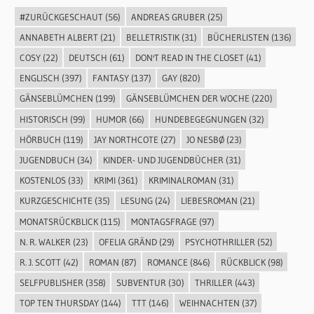
#ZURÜCKGESCHAUT
(56)
ANDREAS GRUBER
(25)
ANNABETH ALBERT
(21)
BELLETRISTIK
(31)
BÜCHERLISTEN
(136)
COSY
(22)
DEUTSCH
(61)
DON'T READ IN THE CLOSET
(41)
ENGLISCH
(397)
FANTASY
(137)
GAY
(820)
GÄNSEBLÜMCHEN
(199)
GÄNSEBLÜMCHEN DER WOCHE
(220)
HISTORISCH
(99)
HUMOR
(66)
HUNDEBEGEGNUNGEN
(32)
HÖRBUCH
(119)
JAY NORTHCOTE
(27)
JO NESBØ
(23)
JUGENDBUCH
(34)
KINDER- UND JUGENDBÜCHER
(31)
KOSTENLOS
(33)
KRIMI
(361)
KRIMINALROMAN
(31)
KURZGESCHICHTE
(35)
LESUNG
(24)
LIEBESROMAN
(21)
MONATSRÜCKBLICK
(115)
MONTAGSFRAGE
(97)
N. R. WALKER
(23)
OFELIA GRÄND
(29)
PSYCHOTHRILLER
(52)
R. J. SCOTT
(42)
ROMAN
(87)
ROMANCE
(846)
RÜCKBLICK
(98)
SELFPUBLISHER
(358)
SUBVENTUR
(30)
THRILLER
(443)
TOP TEN THURSDAY
(144)
TTT
(146)
WEIHNACHTEN
(37)