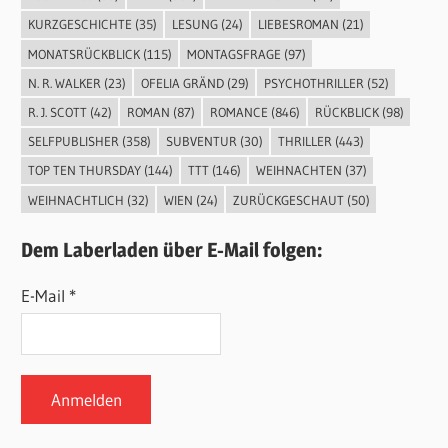
KURZGESCHICHTE
(35)
LESUNG
(24)
LIEBESROMAN
(21)
MONATSRÜCKBLICK
(115)
MONTAGSFRAGE
(97)
N. R. WALKER
(23)
OFELIA GRÄND
(29)
PSYCHOTHRILLER
(52)
R. J. SCOTT
(42)
ROMAN
(87)
ROMANCE
(846)
RÜCKBLICK
(98)
SELFPUBLISHER
(358)
SUBVENTUR
(30)
THRILLER
(443)
TOP TEN THURSDAY
(144)
TTT
(146)
WEIHNACHTEN
(37)
WEIHNACHTLICH
(32)
WIEN
(24)
ZURÜCKGESCHAUT
(50)
Dem Laberladen über E-Mail folgen:
E-Mail *