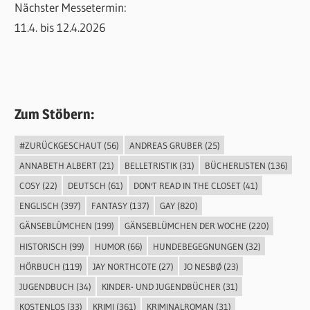
Nächster Messetermin:
11.4. bis 12.4.2026
Zum Stöbern:
#ZURÜCKGESCHAUT
(56)
ANDREAS GRUBER
(25)
ANNABETH ALBERT
(21)
BELLETRISTIK
(31)
BÜCHERLISTEN
(136)
COSY
(22)
DEUTSCH
(61)
DON'T READ IN THE CLOSET
(41)
ENGLISCH
(397)
FANTASY
(137)
GAY
(820)
GÄNSEBLÜMCHEN
(199)
GÄNSEBLÜMCHEN DER WOCHE
(220)
HISTORISCH
(99)
HUMOR
(66)
HUNDEBEGEGNUNGEN
(32)
HÖRBUCH
(119)
JAY NORTHCOTE
(27)
JO NESBØ
(23)
JUGENDBUCH
(34)
KINDER- UND JUGENDBÜCHER
(31)
KOSTENLOS
(33)
KRIMI
(361)
KRIMINALROMAN
(31)