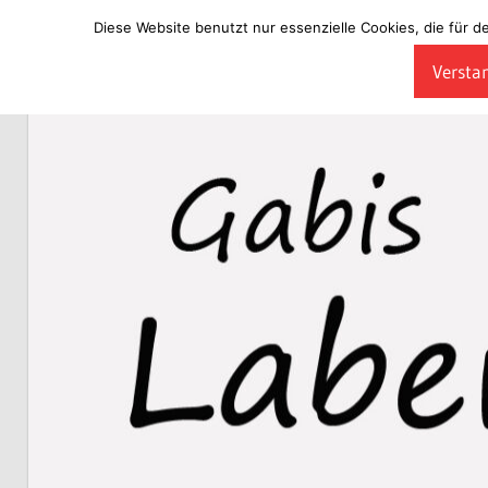
Diese Website benutzt nur essenzielle Cookies, die für d
Zum
Verstan
Inhalt
Laberladen
springen