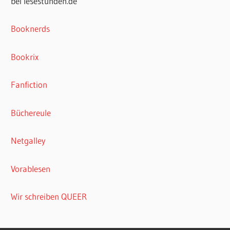
bei lesestunden.de
Booknerds
Bookrix
Fanfiction
Büchereule
Netgalley
Vorablesen
Wir schreiben QUEER