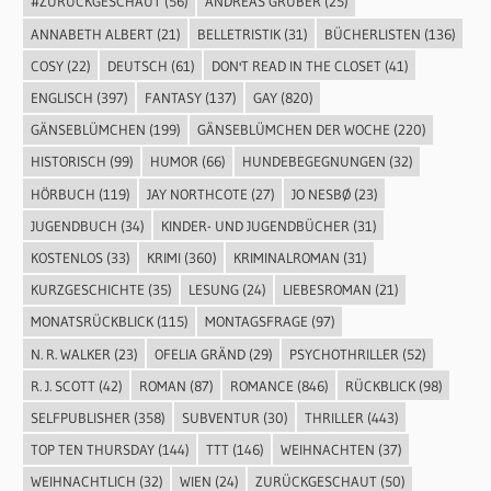
#ZURÜCKGESCHAUT
(56)
ANDREAS GRUBER
(25)
ANNABETH ALBERT
(21)
BELLETRISTIK
(31)
BÜCHERLISTEN
(136)
COSY
(22)
DEUTSCH
(61)
DON'T READ IN THE CLOSET
(41)
ENGLISCH
(397)
FANTASY
(137)
GAY
(820)
GÄNSEBLÜMCHEN
(199)
GÄNSEBLÜMCHEN DER WOCHE
(220)
HISTORISCH
(99)
HUMOR
(66)
HUNDEBEGEGNUNGEN
(32)
HÖRBUCH
(119)
JAY NORTHCOTE
(27)
JO NESBØ
(23)
JUGENDBUCH
(34)
KINDER- UND JUGENDBÜCHER
(31)
KOSTENLOS
(33)
KRIMI
(360)
KRIMINALROMAN
(31)
KURZGESCHICHTE
(35)
LESUNG
(24)
LIEBESROMAN
(21)
MONATSRÜCKBLICK
(115)
MONTAGSFRAGE
(97)
N. R. WALKER
(23)
OFELIA GRÄND
(29)
PSYCHOTHRILLER
(52)
R. J. SCOTT
(42)
ROMAN
(87)
ROMANCE
(846)
RÜCKBLICK
(98)
SELFPUBLISHER
(358)
SUBVENTUR
(30)
THRILLER
(443)
TOP TEN THURSDAY
(144)
TTT
(146)
WEIHNACHTEN
(37)
WEIHNACHTLICH
(32)
WIEN
(24)
ZURÜCKGESCHAUT
(50)