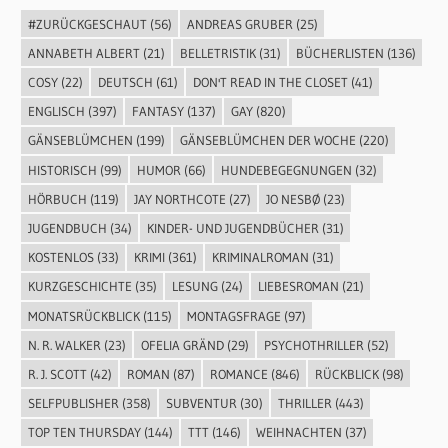
#ZURÜCKGESCHAUT
(56)
ANDREAS GRUBER
(25)
ANNABETH ALBERT
(21)
BELLETRISTIK
(31)
BÜCHERLISTEN
(136)
COSY
(22)
DEUTSCH
(61)
DON'T READ IN THE CLOSET
(41)
ENGLISCH
(397)
FANTASY
(137)
GAY
(820)
GÄNSEBLÜMCHEN
(199)
GÄNSEBLÜMCHEN DER WOCHE
(220)
HISTORISCH
(99)
HUMOR
(66)
HUNDEBEGEGNUNGEN
(32)
HÖRBUCH
(119)
JAY NORTHCOTE
(27)
JO NESBØ
(23)
JUGENDBUCH
(34)
KINDER- UND JUGENDBÜCHER
(31)
KOSTENLOS
(33)
KRIMI
(361)
KRIMINALROMAN
(31)
KURZGESCHICHTE
(35)
LESUNG
(24)
LIEBESROMAN
(21)
MONATSRÜCKBLICK
(115)
MONTAGSFRAGE
(97)
N. R. WALKER
(23)
OFELIA GRÄND
(29)
PSYCHOTHRILLER
(52)
R. J. SCOTT
(42)
ROMAN
(87)
ROMANCE
(846)
RÜCKBLICK
(98)
SELFPUBLISHER
(358)
SUBVENTUR
(30)
THRILLER
(443)
TOP TEN THURSDAY
(144)
TTT
(146)
WEIHNACHTEN
(37)