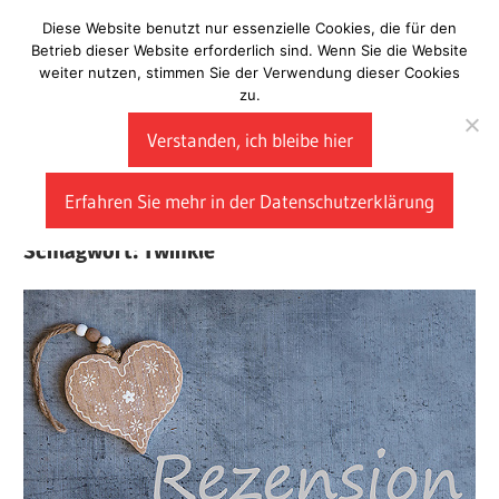
Zum
Diese Website benutzt nur essenzielle Cookies, die für den
Laberladen
Inhalt
Betrieb dieser Website erforderlich sind. Wenn Sie die Website
weiter nutzen, stimmen Sie der Verwendung dieser Cookies
springen
zu.
Verstanden, ich bleibe hier
Erfahren Sie mehr in der Datenschutzerklärung
Schlagwort:
Twinkle