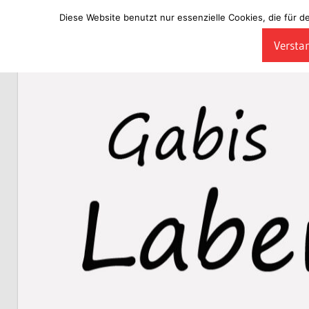
Diese Website benutzt nur essenzielle Cookies, die für d
Zum
Verstan
Inhalt
Laberladen
springen