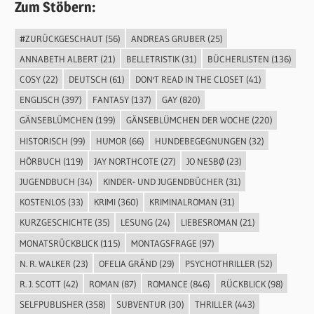
Zum Stöbern:
#ZURÜCKGESCHAUT
(56)
ANDREAS GRUBER
(25)
ANNABETH ALBERT
(21)
BELLETRISTIK
(31)
BÜCHERLISTEN
(136)
COSY
(22)
DEUTSCH
(61)
DON'T READ IN THE CLOSET
(41)
ENGLISCH
(397)
FANTASY
(137)
GAY
(820)
GÄNSEBLÜMCHEN
(199)
GÄNSEBLÜMCHEN DER WOCHE
(220)
HISTORISCH
(99)
HUMOR
(66)
HUNDEBEGEGNUNGEN
(32)
HÖRBUCH
(119)
JAY NORTHCOTE
(27)
JO NESBØ
(23)
JUGENDBUCH
(34)
KINDER- UND JUGENDBÜCHER
(31)
KOSTENLOS
(33)
KRIMI
(360)
KRIMINALROMAN
(31)
KURZGESCHICHTE
(35)
LESUNG
(24)
LIEBESROMAN
(21)
MONATSRÜCKBLICK
(115)
MONTAGSFRAGE
(97)
N. R. WALKER
(23)
OFELIA GRÄND
(29)
PSYCHOTHRILLER
(52)
R. J. SCOTT
(42)
ROMAN
(87)
ROMANCE
(846)
RÜCKBLICK
(98)
SELFPUBLISHER
(358)
SUBVENTUR
(30)
THRILLER
(443)