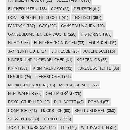
ANNABETH ALBERT
(21)
BELLETRISTIK
(31)
BÜCHERLISTEN
(136)
COSY
(22)
DEUTSCH
(61)
DON'T READ IN THE CLOSET
(41)
ENGLISCH
(397)
FANTASY
(137)
GAY
(820)
GÄNSEBLÜMCHEN
(199)
GÄNSEBLÜMCHEN DER WOCHE
(220)
HISTORISCH
(99)
HUMOR
(66)
HUNDEBEGEGNUNGEN
(32)
HÖRBUCH
(119)
JAY NORTHCOTE
(27)
JO NESBØ
(23)
JUGENDBUCH
(34)
KINDER- UND JUGENDBÜCHER
(31)
KOSTENLOS
(33)
KRIMI
(361)
KRIMINALROMAN
(31)
KURZGESCHICHTE
(35)
LESUNG
(24)
LIEBESROMAN
(21)
MONATSRÜCKBLICK
(115)
MONTAGSFRAGE
(97)
N. R. WALKER
(23)
OFELIA GRÄND
(29)
PSYCHOTHRILLER
(52)
R. J. SCOTT
(42)
ROMAN
(87)
ROMANCE
(846)
RÜCKBLICK
(98)
SELFPUBLISHER
(358)
SUBVENTUR
(30)
THRILLER
(443)
TOP TEN THURSDAY
(144)
TTT
(146)
WEIHNACHTEN
(37)