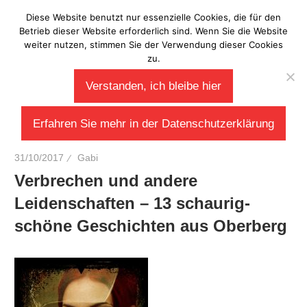
Zum
Diese Website benutzt nur essenzielle Cookies, die für den
Laberladen
Inhalt
Betrieb dieser Website erforderlich sind. Wenn Sie die Website
weiter nutzen, stimmen Sie der Verwendung dieser Cookies
springen
zu.
Verstanden, ich bleibe hier
Erfahren Sie mehr in der Datenschutzerklärung
31/10/2017
Gabi
Verbrechen und andere
Leidenschaften – 13 schaurig-
schöne Geschichten aus Oberberg