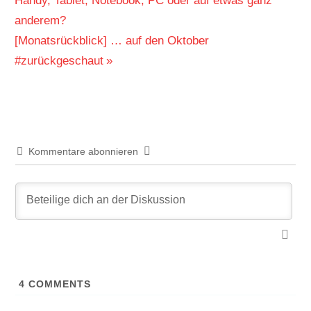
Handy, Tablet, Notebook, PC oder auf etwas ganz
anderem?
Nächster
[Monatsrückblick] … auf den Oktober
Beitrag:
#zurückgeschaut
Kommentare abonnieren
4
COMMENTS