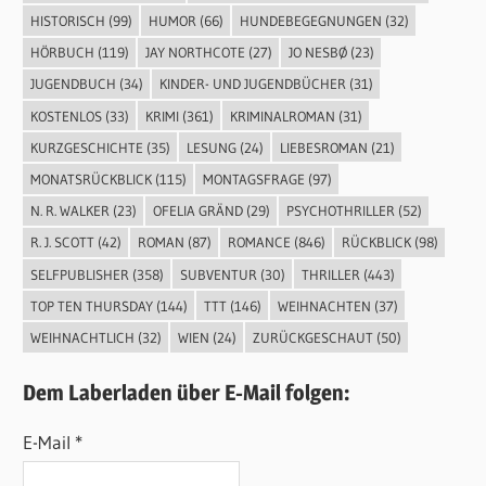
HISTORISCH
(99)
HUMOR
(66)
HUNDEBEGEGNUNGEN
(32)
HÖRBUCH
(119)
JAY NORTHCOTE
(27)
JO NESBØ
(23)
JUGENDBUCH
(34)
KINDER- UND JUGENDBÜCHER
(31)
KOSTENLOS
(33)
KRIMI
(361)
KRIMINALROMAN
(31)
KURZGESCHICHTE
(35)
LESUNG
(24)
LIEBESROMAN
(21)
MONATSRÜCKBLICK
(115)
MONTAGSFRAGE
(97)
N. R. WALKER
(23)
OFELIA GRÄND
(29)
PSYCHOTHRILLER
(52)
R. J. SCOTT
(42)
ROMAN
(87)
ROMANCE
(846)
RÜCKBLICK
(98)
SELFPUBLISHER
(358)
SUBVENTUR
(30)
THRILLER
(443)
TOP TEN THURSDAY
(144)
TTT
(146)
WEIHNACHTEN
(37)
WEIHNACHTLICH
(32)
WIEN
(24)
ZURÜCKGESCHAUT
(50)
Dem Laberladen über E-Mail folgen:
E-Mail *