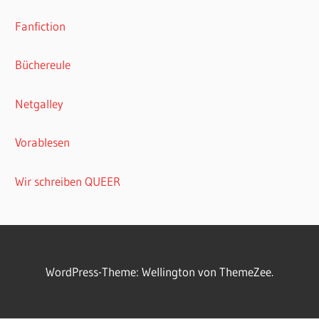
Fanfiction
Büchereule
Netgalley
Vorablesen
Wir schreiben QUEER
WordPress-Theme: Wellington von ThemeZee.