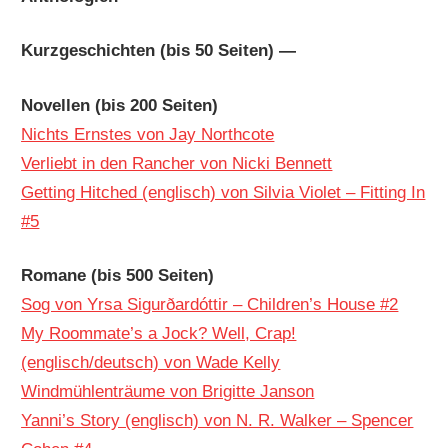
Kurzgeschichten (bis 50 Seiten) —
Novellen (bis 200 Seiten)
Nichts Ernstes von Jay Northcote
Verliebt in den Rancher von Nicki Bennett
Getting Hitched (englisch) von Silvia Violet – Fitting In
#5
Romane (bis 500 Seiten)
Sog von Yrsa Sigurðardóttir – Children’s House #2
My Roommate’s a Jock? Well, Crap!
(englisch/deutsch) von Wade Kelly
Windmühlenträume von Brigitte Janson
Yanni’s Story (englisch) von N. R. Walker – Spencer