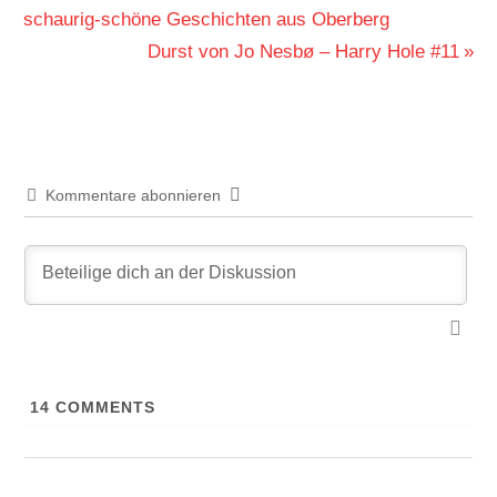
Beitrag:
schaurig-schöne Geschichten aus Oberberg
Nächster
Durst von Jo Nesbø – Harry Hole #11
Beitrag:
Kommentare abonnieren
14
COMMENTS