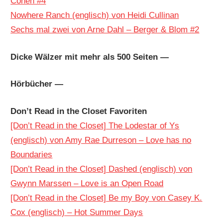
Cohen #4
Nowhere Ranch (englisch) von Heidi Cullinan
Sechs mal zwei von Arne Dahl – Berger & Blom #2
Dicke Wälzer mit mehr als 500 Seiten —
Hörbücher —
Don’t Read in the Closet Favoriten
[Don’t Read in the Closet] The Lodestar of Ys
(englisch) von Amy Rae Durreson – Love has no
Boundaries
[Don’t Read in the Closet] Dashed (englisch) von
Gwynn Marssen – Love is an Open Road
[Don’t Read in the Closet] Be my Boy von Casey K.
Cox (englisch) – Hot Summer Days