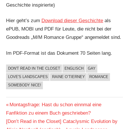
Geschichte inspirierte)
Hier geht’s zum
Download dieser Geschichte
als
ePUB, MOBI und PDF für Leute, die nicht bei der
Goodreads „M/M Romance Gruppe“ angemeldet sind.
Im PDF-Format ist das Dokument 70 Seiten lang.
DON'T READ IN THE CLOSET
ENGLISCH
GAY
BUCHIGES
LOVE'S LANDSCAPES
RAINE O’TIERNEY
ROMANCE
SOMEBODY NICE!
Beitragsnavigation
Vorheriger
Montagsfrage: Hast du schon einnmal eine
Beitrag:
Fanfiktion zu einem Buch geschrieben?
Nächster
[Don’t Read in the Closet] Cataclysmic Evolution by