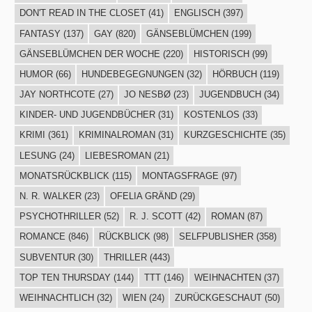
DON'T READ IN THE CLOSET
(41)
ENGLISCH
(397)
FANTASY
(137)
GAY
(820)
GÄNSEBLÜMCHEN
(199)
GÄNSEBLÜMCHEN DER WOCHE
(220)
HISTORISCH
(99)
HUMOR
(66)
HUNDEBEGEGNUNGEN
(32)
HÖRBUCH
(119)
JAY NORTHCOTE
(27)
JO NESBØ
(23)
JUGENDBUCH
(34)
KINDER- UND JUGENDBÜCHER
(31)
KOSTENLOS
(33)
KRIMI
(361)
KRIMINALROMAN
(31)
KURZGESCHICHTE
(35)
LESUNG
(24)
LIEBESROMAN
(21)
MONATSRÜCKBLICK
(115)
MONTAGSFRAGE
(97)
N. R. WALKER
(23)
OFELIA GRÄND
(29)
PSYCHOTHRILLER
(52)
R. J. SCOTT
(42)
ROMAN
(87)
ROMANCE
(846)
RÜCKBLICK
(98)
SELFPUBLISHER
(358)
SUBVENTUR
(30)
THRILLER
(443)
TOP TEN THURSDAY
(144)
TTT
(146)
WEIHNACHTEN
(37)
WEIHNACHTLICH
(32)
WIEN
(24)
ZURÜCKGESCHAUT
(50)