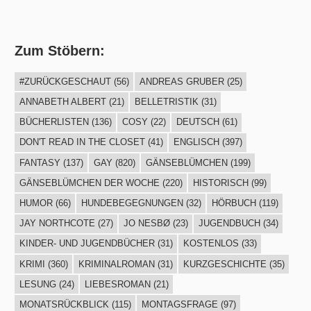
Zum Stöbern:
#ZURÜCKGESCHAUT
(56)
ANDREAS GRUBER
(25)
ANNABETH ALBERT
(21)
BELLETRISTIK
(31)
BÜCHERLISTEN
(136)
COSY
(22)
DEUTSCH
(61)
DON'T READ IN THE CLOSET
(41)
ENGLISCH
(397)
FANTASY
(137)
GAY
(820)
GÄNSEBLÜMCHEN
(199)
GÄNSEBLÜMCHEN DER WOCHE
(220)
HISTORISCH
(99)
HUMOR
(66)
HUNDEBEGEGNUNGEN
(32)
HÖRBUCH
(119)
JAY NORTHCOTE
(27)
JO NESBØ
(23)
JUGENDBUCH
(34)
KINDER- UND JUGENDBÜCHER
(31)
KOSTENLOS
(33)
KRIMI
(360)
KRIMINALROMAN
(31)
KURZGESCHICHTE
(35)
LESUNG
(24)
LIEBESROMAN
(21)
MONATSRÜCKBLICK
(115)
MONTAGSFRAGE
(97)