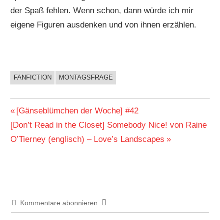
der Spaß fehlen. Wenn schon, dann würde ich mir
eigene Figuren ausdenken und von ihnen erzählen.
FANFICTION
MONTAGSFRAGE
BUCHIGES
Beitragsnavigation
Vorheriger
[Gänseblümchen der Woche] #42
Nächster
Beitrag:
[Don’t Read in the Closet] Somebody Nice! von Raine
Beitrag:
O’Tierney (englisch) – Love’s Landscapes
Kommentare abonnieren