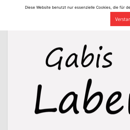
Diese Website benutzt nur essenzielle Cookies, die für d
Zum
Verstan
Inhalt
Laberladen
springen