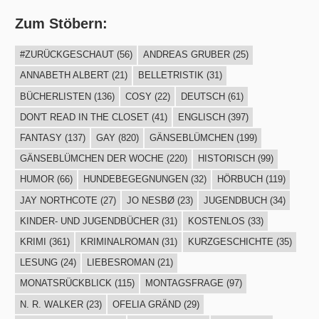
Zum Stöbern:
#ZURÜCKGESCHAUT
(56)
ANDREAS GRUBER
(25)
ANNABETH ALBERT
(21)
BELLETRISTIK
(31)
BÜCHERLISTEN
(136)
COSY
(22)
DEUTSCH
(61)
DON'T READ IN THE CLOSET
(41)
ENGLISCH
(397)
FANTASY
(137)
GAY
(820)
GÄNSEBLÜMCHEN
(199)
GÄNSEBLÜMCHEN DER WOCHE
(220)
HISTORISCH
(99)
HUMOR
(66)
HUNDEBEGEGNUNGEN
(32)
HÖRBUCH
(119)
JAY NORTHCOTE
(27)
JO NESBØ
(23)
JUGENDBUCH
(34)
KINDER- UND JUGENDBÜCHER
(31)
KOSTENLOS
(33)
KRIMI
(361)
KRIMINALROMAN
(31)
KURZGESCHICHTE
(35)
LESUNG
(24)
LIEBESROMAN
(21)
MONATSRÜCKBLICK
(115)
MONTAGSFRAGE
(97)
N. R. WALKER
(23)
OFELIA GRÄND
(29)