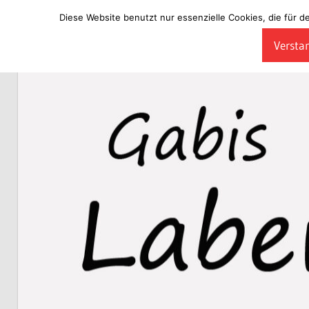
Diese Website benutzt nur essenzielle Cookies, die für d
Zum
Verstan
Inhalt
Laberladen
springen