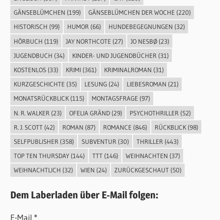
GÄNSEBLÜMCHEN
(199)
GÄNSEBLÜMCHEN DER WOCHE
(220)
HISTORISCH
(99)
HUMOR
(66)
HUNDEBEGEGNUNGEN
(32)
HÖRBUCH
(119)
JAY NORTHCOTE
(27)
JO NESBØ
(23)
JUGENDBUCH
(34)
KINDER- UND JUGENDBÜCHER
(31)
KOSTENLOS
(33)
KRIMI
(361)
KRIMINALROMAN
(31)
KURZGESCHICHTE
(35)
LESUNG
(24)
LIEBESROMAN
(21)
MONATSRÜCKBLICK
(115)
MONTAGSFRAGE
(97)
N. R. WALKER
(23)
OFELIA GRÄND
(29)
PSYCHOTHRILLER
(52)
R. J. SCOTT
(42)
ROMAN
(87)
ROMANCE
(846)
RÜCKBLICK
(98)
SELFPUBLISHER
(358)
SUBVENTUR
(30)
THRILLER
(443)
TOP TEN THURSDAY
(144)
TTT
(146)
WEIHNACHTEN
(37)
WEIHNACHTLICH
(32)
WIEN
(24)
ZURÜCKGESCHAUT
(50)
Dem Laberladen über E-Mail folgen:
E-Mail *