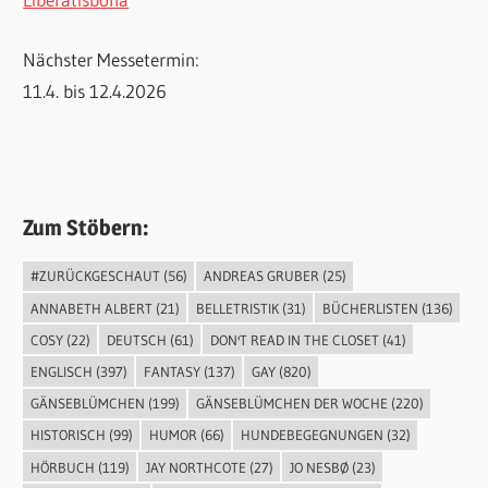
Nächster Messetermin:
11.4. bis 12.4.2026
Zum Stöbern:
#ZURÜCKGESCHAUT
(56)
ANDREAS GRUBER
(25)
ANNABETH ALBERT
(21)
BELLETRISTIK
(31)
BÜCHERLISTEN
(136)
COSY
(22)
DEUTSCH
(61)
DON'T READ IN THE CLOSET
(41)
ENGLISCH
(397)
FANTASY
(137)
GAY
(820)
GÄNSEBLÜMCHEN
(199)
GÄNSEBLÜMCHEN DER WOCHE
(220)
HISTORISCH
(99)
HUMOR
(66)
HUNDEBEGEGNUNGEN
(32)
HÖRBUCH
(119)
JAY NORTHCOTE
(27)
JO NESBØ
(23)