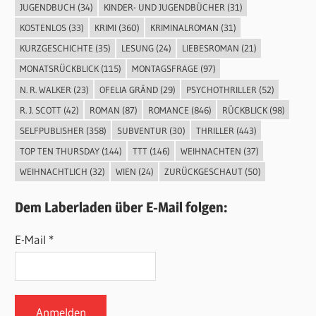
JUGENDBUCH
(34)
KINDER- UND JUGENDBÜCHER
(31)
KOSTENLOS
(33)
KRIMI
(360)
KRIMINALROMAN
(31)
KURZGESCHICHTE
(35)
LESUNG
(24)
LIEBESROMAN
(21)
MONATSRÜCKBLICK
(115)
MONTAGSFRAGE
(97)
N. R. WALKER
(23)
OFELIA GRÄND
(29)
PSYCHOTHRILLER
(52)
R. J. SCOTT
(42)
ROMAN
(87)
ROMANCE
(846)
RÜCKBLICK
(98)
SELFPUBLISHER
(358)
SUBVENTUR
(30)
THRILLER
(443)
TOP TEN THURSDAY
(144)
TTT
(146)
WEIHNACHTEN
(37)
WEIHNACHTLICH
(32)
WIEN
(24)
ZURÜCKGESCHAUT
(50)
Dem Laberladen über E-Mail folgen:
E-Mail *