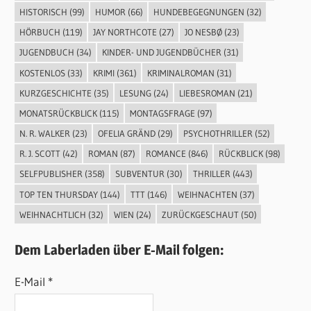
HISTORISCH
(99)
HUMOR
(66)
HUNDEBEGEGNUNGEN
(32)
HÖRBUCH
(119)
JAY NORTHCOTE
(27)
JO NESBØ
(23)
JUGENDBUCH
(34)
KINDER- UND JUGENDBÜCHER
(31)
KOSTENLOS
(33)
KRIMI
(361)
KRIMINALROMAN
(31)
KURZGESCHICHTE
(35)
LESUNG
(24)
LIEBESROMAN
(21)
MONATSRÜCKBLICK
(115)
MONTAGSFRAGE
(97)
N. R. WALKER
(23)
OFELIA GRÄND
(29)
PSYCHOTHRILLER
(52)
R. J. SCOTT
(42)
ROMAN
(87)
ROMANCE
(846)
RÜCKBLICK
(98)
SELFPUBLISHER
(358)
SUBVENTUR
(30)
THRILLER
(443)
TOP TEN THURSDAY
(144)
TTT
(146)
WEIHNACHTEN
(37)
WEIHNACHTLICH
(32)
WIEN
(24)
ZURÜCKGESCHAUT
(50)
Dem Laberladen über E-Mail folgen:
E-Mail *