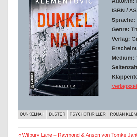
Autor/in:
ISBN / AS
Sprache:
Genre:
Th
Verlag:
Gm
Erschein
Medium:
Seitenzah
Klappente
Verlagssei
DUNKELNAH
DÜSTER
PSYCHOTHRILLER
ROMAN KLEM
BUCHIGES
Beitragsnavigation
Vorheriger
Wilbury Lane – Raymond & Anson von Tomke Jan