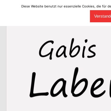
Diese Website benutzt nur essenzielle Cookies, die für d
Zum
Verstande
Inhalt
Laberladen
springen