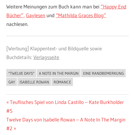
Weitere Meinungen zum Buch kann man bei
“Happy End
Bücher”,
Gaylesen
und
“Mathilda Graces Blog”
nachlesen.
[Werbung] Klappentext- und Bildquelle sowie
Buchdetails:
Verlagsseite
"TWELVE DAYS"
A NOTE IN THE MARGIN
EINE RANDBEMERKUNG
BUCHIGES
GAY
ISABELLE ROWAN
ROMANCE
Beitragsnavigation
Vorheriger
Teuflisches Spiel von Linda Castillo – Kate Burkholder
Beitrag:
#5
Nächster
Twelve Days von Isabelle Rowan – A Note In The Margin
Beitrag:
#2