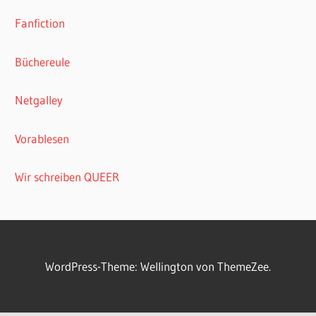
Fanfiction
Büchereule
Netgalley
Vorablesen
Wir schreiben QUEER
WordPress-Theme: Wellington von ThemeZee.