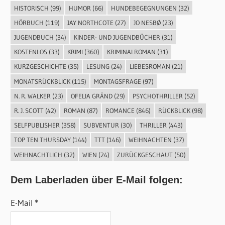
HISTORISCH
(99)
HUMOR
(66)
HUNDEBEGEGNUNGEN
(32)
HÖRBUCH
(119)
JAY NORTHCOTE
(27)
JO NESBØ
(23)
JUGENDBUCH
(34)
KINDER- UND JUGENDBÜCHER
(31)
KOSTENLOS
(33)
KRIMI
(360)
KRIMINALROMAN
(31)
KURZGESCHICHTE
(35)
LESUNG
(24)
LIEBESROMAN
(21)
MONATSRÜCKBLICK
(115)
MONTAGSFRAGE
(97)
N. R. WALKER
(23)
OFELIA GRÄND
(29)
PSYCHOTHRILLER
(52)
R. J. SCOTT
(42)
ROMAN
(87)
ROMANCE
(846)
RÜCKBLICK
(98)
SELFPUBLISHER
(358)
SUBVENTUR
(30)
THRILLER
(443)
TOP TEN THURSDAY
(144)
TTT
(146)
WEIHNACHTEN
(37)
WEIHNACHTLICH
(32)
WIEN
(24)
ZURÜCKGESCHAUT
(50)
Dem Laberladen über E-Mail folgen:
E-Mail *