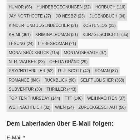
HUMOR
(66)
HUNDEBEGEGNUNGEN
(32)
HÖRBUCH
(119)
JAY NORTHCOTE
(27)
JO NESBØ
(23)
JUGENDBUCH
(34)
KINDER- UND JUGENDBÜCHER
(31)
KOSTENLOS
(33)
KRIMI
(361)
KRIMINALROMAN
(31)
KURZGESCHICHTE
(35)
LESUNG
(24)
LIEBESROMAN
(21)
MONATSRÜCKBLICK
(115)
MONTAGSFRAGE
(97)
N. R. WALKER
(23)
OFELIA GRÄND
(29)
PSYCHOTHRILLER
(52)
R. J. SCOTT
(42)
ROMAN
(87)
ROMANCE
(846)
RÜCKBLICK
(98)
SELFPUBLISHER
(358)
SUBVENTUR
(30)
THRILLER
(443)
TOP TEN THURSDAY
(144)
TTT
(146)
WEIHNACHTEN
(37)
WEIHNACHTLICH
(32)
WIEN
(24)
ZURÜCKGESCHAUT
(50)
Dem Laberladen über E-Mail folgen:
E-Mail *