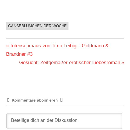
GÄNSEBLÜMCHEN DER WOCHE
BUCHIGES
Beitragsnavigation
Vorheriger
Totenschmaus von Timo Leibig – Goldmann &
Beitrag:
Brandner #3
Nächster
Gesucht: Zeitgemäßer erotischer Liebesroman
Beitrag:
Kommentare abonnieren