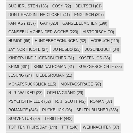
BÜCHERLISTEN
(136)
COSY
(22)
DEUTSCH
(61)
DON'T READ IN THE CLOSET
(41)
ENGLISCH
(397)
FANTASY
(137)
GAY
(820)
GÄNSEBLÜMCHEN
(199)
GÄNSEBLÜMCHEN DER WOCHE
(220)
HISTORISCH
(99)
HUMOR
(66)
HUNDEBEGEGNUNGEN
(32)
HÖRBUCH
(119)
JAY NORTHCOTE
(27)
JO NESBØ
(23)
JUGENDBUCH
(34)
KINDER- UND JUGENDBÜCHER
(31)
KOSTENLOS
(33)
KRIMI
(361)
KRIMINALROMAN
(31)
KURZGESCHICHTE
(35)
LESUNG
(24)
LIEBESROMAN
(21)
MONATSRÜCKBLICK
(115)
MONTAGSFRAGE
(97)
N. R. WALKER
(23)
OFELIA GRÄND
(29)
PSYCHOTHRILLER
(52)
R. J. SCOTT
(42)
ROMAN
(87)
ROMANCE
(846)
RÜCKBLICK
(98)
SELFPUBLISHER
(358)
SUBVENTUR
(30)
THRILLER
(443)
TOP TEN THURSDAY
(144)
TTT
(146)
WEIHNACHTEN
(37)