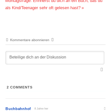
Nächster
Montagsfrage: Erinnerst du dich an ein Buch, das du
Beitrag:
als Kind/Teenager sehr oft gelesen hast?
Kommentare abonnieren
2
COMMENTS
Buchbahnhof
8 Jahre her