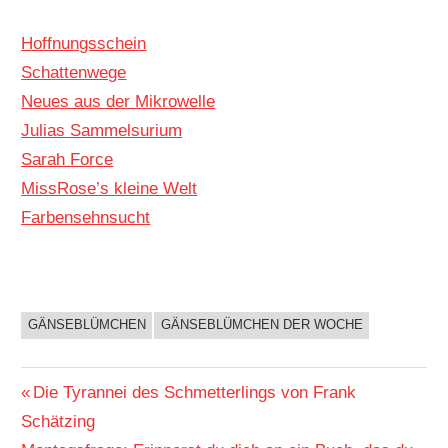
Hoffnungsschein
Schattenwege
Neues aus der Mikrowelle
Julias Sammelsurium
Sarah Force
MissRose’s kleine Welt
Farbensehnsucht
GÄNSEBLÜMCHEN
GÄNSEBLÜMCHEN DER WOCHE
BUCHIGES
Beitragsnavigation
Vorheriger
Die Tyrannei des Schmetterlings von Frank
Beitrag:
Schätzing