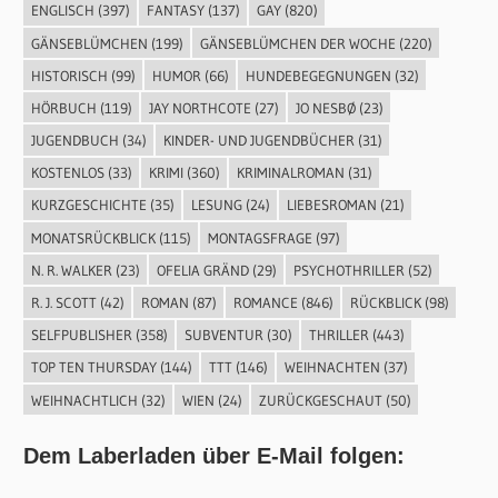
ENGLISCH
(397)
FANTASY
(137)
GAY
(820)
GÄNSEBLÜMCHEN
(199)
GÄNSEBLÜMCHEN DER WOCHE
(220)
HISTORISCH
(99)
HUMOR
(66)
HUNDEBEGEGNUNGEN
(32)
HÖRBUCH
(119)
JAY NORTHCOTE
(27)
JO NESBØ
(23)
JUGENDBUCH
(34)
KINDER- UND JUGENDBÜCHER
(31)
KOSTENLOS
(33)
KRIMI
(360)
KRIMINALROMAN
(31)
KURZGESCHICHTE
(35)
LESUNG
(24)
LIEBESROMAN
(21)
MONATSRÜCKBLICK
(115)
MONTAGSFRAGE
(97)
N. R. WALKER
(23)
OFELIA GRÄND
(29)
PSYCHOTHRILLER
(52)
R. J. SCOTT
(42)
ROMAN
(87)
ROMANCE
(846)
RÜCKBLICK
(98)
SELFPUBLISHER
(358)
SUBVENTUR
(30)
THRILLER
(443)
TOP TEN THURSDAY
(144)
TTT
(146)
WEIHNACHTEN
(37)
WEIHNACHTLICH
(32)
WIEN
(24)
ZURÜCKGESCHAUT
(50)
Dem Laberladen über E-Mail folgen: