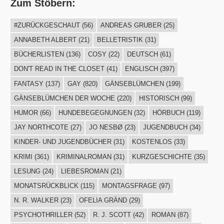
Zum Stöbern:
#ZURÜCKGESCHAUT
(56)
ANDREAS GRUBER
(25)
ANNABETH ALBERT
(21)
BELLETRISTIK
(31)
BÜCHERLISTEN
(136)
COSY
(22)
DEUTSCH
(61)
DON'T READ IN THE CLOSET
(41)
ENGLISCH
(397)
FANTASY
(137)
GAY
(820)
GÄNSEBLÜMCHEN
(199)
GÄNSEBLÜMCHEN DER WOCHE
(220)
HISTORISCH
(99)
HUMOR
(66)
HUNDEBEGEGNUNGEN
(32)
HÖRBUCH
(119)
JAY NORTHCOTE
(27)
JO NESBØ
(23)
JUGENDBUCH
(34)
KINDER- UND JUGENDBÜCHER
(31)
KOSTENLOS
(33)
KRIMI
(361)
KRIMINALROMAN
(31)
KURZGESCHICHTE
(35)
LESUNG
(24)
LIEBESROMAN
(21)
MONATSRÜCKBLICK
(115)
MONTAGSFRAGE
(97)
N. R. WALKER
(23)
OFELIA GRÄND
(29)
PSYCHOTHRILLER
(52)
R. J. SCOTT
(42)
ROMAN
(87)