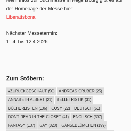
Mehr Infos zur Buchmesse in Regensburg gibt es auf
der Homepage der Messe hier:
Liberatisbona
Nächster Messetermin:
11.4. bis 12.4.2026
Zum Stöbern:
#ZURÜCKGESCHAUT
(56)
ANDREAS GRUBER
(25)
ANNABETH ALBERT
(21)
BELLETRISTIK
(31)
BÜCHERLISTEN
(136)
COSY
(22)
DEUTSCH
(61)
DON'T READ IN THE CLOSET
(41)
ENGLISCH
(397)
FANTASY
(137)
GAY
(820)
GÄNSEBLÜMCHEN
(199)