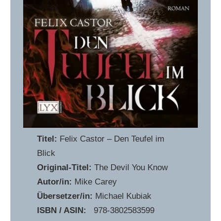
Titel:
Felix Castor – Den Teufel im
Blick
Original-Titel:
The Devil You Know
Autor/in:
Mike Carey
Übersetzer/in:
Michael Kubiak
ISBN / ASIN:
‎ ‎ 978-3802583599