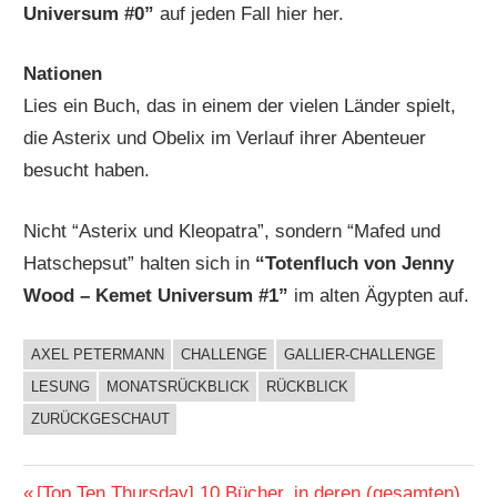
Universum #0”
auf jeden Fall hier her.
Nationen
Lies ein Buch, das in einem der vielen Länder spielt,
die Asterix und Obelix im Verlauf ihrer Abenteuer
besucht haben.
Nicht “Asterix und Kleopatra”, sondern “Mafed und
Hatschepsut” halten sich in
“Totenfluch von Jenny
Wood – Kemet Universum #1”
im alten Ägypten auf.
AXEL PETERMANN
CHALLENGE
GALLIER-CHALLENGE
BUCHIGES
LESUNG
MONATSRÜCKBLICK
RÜCKBLICK
ZURÜCKGESCHAUT
Vorheriger
[Top Ten Thursday] 10 Bücher, in deren (gesamten)