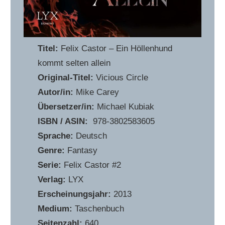
Titel:
Felix Castor – Ein Höllenhund
kommt selten allein
Original-Titel:
Vicious Circle
Autor/in:
Mike Carey
Übersetzer/in:
Michael Kubiak
ISBN / ASIN:
‎ 978-3802583605
Sprache:
Deutsch
Genre:
Fantasy
Serie:
Felix Castor #2
Verlag:
LYX
Erscheinungsjahr:
2013
Medium:
Taschenbuch
Seitenzahl:
640