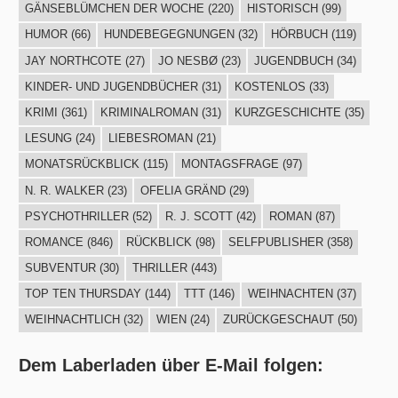
GÄNSEBLÜMCHEN DER WOCHE
(220)
HISTORISCH
(99)
HUMOR
(66)
HUNDEBEGEGNUNGEN
(32)
HÖRBUCH
(119)
JAY NORTHCOTE
(27)
JO NESBØ
(23)
JUGENDBUCH
(34)
KINDER- UND JUGENDBÜCHER
(31)
KOSTENLOS
(33)
KRIMI
(361)
KRIMINALROMAN
(31)
KURZGESCHICHTE
(35)
LESUNG
(24)
LIEBESROMAN
(21)
MONATSRÜCKBLICK
(115)
MONTAGSFRAGE
(97)
N. R. WALKER
(23)
OFELIA GRÄND
(29)
PSYCHOTHRILLER
(52)
R. J. SCOTT
(42)
ROMAN
(87)
ROMANCE
(846)
RÜCKBLICK
(98)
SELFPUBLISHER
(358)
SUBVENTUR
(30)
THRILLER
(443)
TOP TEN THURSDAY
(144)
TTT
(146)
WEIHNACHTEN
(37)
WEIHNACHTLICH
(32)
WIEN
(24)
ZURÜCKGESCHAUT
(50)
Dem Laberladen über E-Mail folgen: