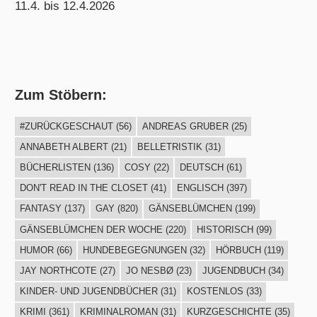
11.4. bis 12.4.2026
Zum Stöbern:
#ZURÜCKGESCHAUT
(56)
ANDREAS GRUBER
(25)
ANNABETH ALBERT
(21)
BELLETRISTIK
(31)
BÜCHERLISTEN
(136)
COSY
(22)
DEUTSCH
(61)
DON'T READ IN THE CLOSET
(41)
ENGLISCH
(397)
FANTASY
(137)
GAY
(820)
GÄNSEBLÜMCHEN
(199)
GÄNSEBLÜMCHEN DER WOCHE
(220)
HISTORISCH
(99)
HUMOR
(66)
HUNDEBEGEGNUNGEN
(32)
HÖRBUCH
(119)
JAY NORTHCOTE
(27)
JO NESBØ
(23)
JUGENDBUCH
(34)
KINDER- UND JUGENDBÜCHER
(31)
KOSTENLOS
(33)
KRIMI
(361)
KRIMINALROMAN
(31)
KURZGESCHICHTE
(35)