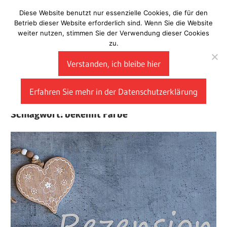
Zum
Diese Website benutzt nur essenzielle Cookies, die für den
Laberladen
Inhalt
Betrieb dieser Website erforderlich sind. Wenn Sie die Website
weiter nutzen, stimmen Sie der Verwendung dieser Cookies
springen
zu.
Verstanden, ich bleibe hier
Erfahren Sie mehr in der Datenschutzerklärung
Schlagwort:
bekennt Farbe