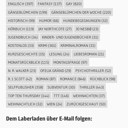
ENGLISCH
(397)
FANTASY
(137)
GAY
(820)
GÄNSEBLÜMCHEN
(199)
GÄNSEBLÜMCHEN DER WOCHE
(220)
HISTORISCH
(99)
HUMOR
(66)
HUNDEBEGEGNUNGEN
(32)
HÖRBUCH
(119)
JAY NORTHCOTE
(27)
JO NESBØ
(23)
JUGENDBUCH
(34)
KINDER- UND JUGENDBÜCHER
(31)
KOSTENLOS
(33)
KRIMI
(361)
KRIMINALROMAN
(31)
KURZGESCHICHTE
(35)
LESUNG
(24)
LIEBESROMAN
(21)
MONATSRÜCKBLICK
(115)
MONTAGSFRAGE
(97)
N. R. WALKER
(23)
OFELIA GRÄND
(29)
PSYCHOTHRILLER
(52)
R. J. SCOTT
(42)
ROMAN
(87)
ROMANCE
(846)
RÜCKBLICK
(98)
SELFPUBLISHER
(358)
SUBVENTUR
(30)
THRILLER
(443)
TOP TEN THURSDAY
(144)
TTT
(146)
WEIHNACHTEN
(37)
WEIHNACHTLICH
(32)
WIEN
(24)
ZURÜCKGESCHAUT
(50)
Dem Laberladen über E-Mail folgen: