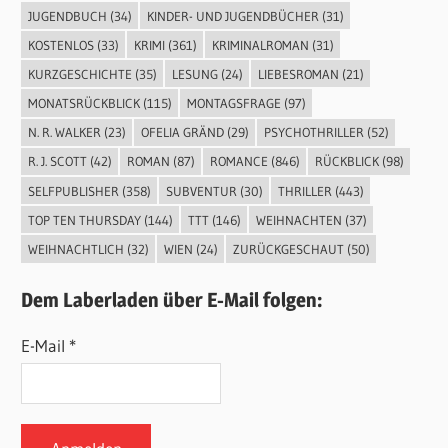
JUGENDBUCH
(34)
KINDER- UND JUGENDBÜCHER
(31)
KOSTENLOS
(33)
KRIMI
(361)
KRIMINALROMAN
(31)
KURZGESCHICHTE
(35)
LESUNG
(24)
LIEBESROMAN
(21)
MONATSRÜCKBLICK
(115)
MONTAGSFRAGE
(97)
N. R. WALKER
(23)
OFELIA GRÄND
(29)
PSYCHOTHRILLER
(52)
R. J. SCOTT
(42)
ROMAN
(87)
ROMANCE
(846)
RÜCKBLICK
(98)
SELFPUBLISHER
(358)
SUBVENTUR
(30)
THRILLER
(443)
TOP TEN THURSDAY
(144)
TTT
(146)
WEIHNACHTEN
(37)
WEIHNACHTLICH
(32)
WIEN
(24)
ZURÜCKGESCHAUT
(50)
Dem Laberladen über E-Mail folgen:
E-Mail *