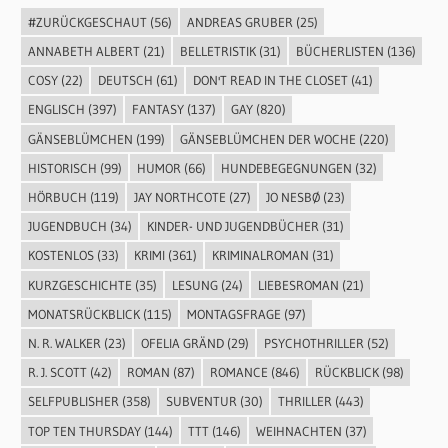
#ZURÜCKGESCHAUT
(56)
ANDREAS GRUBER
(25)
ANNABETH ALBERT
(21)
BELLETRISTIK
(31)
BÜCHERLISTEN
(136)
COSY
(22)
DEUTSCH
(61)
DON'T READ IN THE CLOSET
(41)
ENGLISCH
(397)
FANTASY
(137)
GAY
(820)
GÄNSEBLÜMCHEN
(199)
GÄNSEBLÜMCHEN DER WOCHE
(220)
HISTORISCH
(99)
HUMOR
(66)
HUNDEBEGEGNUNGEN
(32)
HÖRBUCH
(119)
JAY NORTHCOTE
(27)
JO NESBØ
(23)
JUGENDBUCH
(34)
KINDER- UND JUGENDBÜCHER
(31)
KOSTENLOS
(33)
KRIMI
(361)
KRIMINALROMAN
(31)
KURZGESCHICHTE
(35)
LESUNG
(24)
LIEBESROMAN
(21)
MONATSRÜCKBLICK
(115)
MONTAGSFRAGE
(97)
N. R. WALKER
(23)
OFELIA GRÄND
(29)
PSYCHOTHRILLER
(52)
R. J. SCOTT
(42)
ROMAN
(87)
ROMANCE
(846)
RÜCKBLICK
(98)
SELFPUBLISHER
(358)
SUBVENTUR
(30)
THRILLER
(443)
TOP TEN THURSDAY
(144)
TTT
(146)
WEIHNACHTEN
(37)