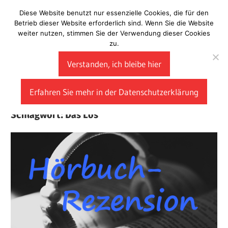
Zum
Diese Website benutzt nur essenzielle Cookies, die für den
Laberladen
Inhalt
Betrieb dieser Website erforderlich sind. Wenn Sie die Website
weiter nutzen, stimmen Sie der Verwendung dieser Cookies
springen
zu.
Verstanden, ich bleibe hier
Erfahren Sie mehr in der Datenschutzerklärung
Schlagwort:
Das Los